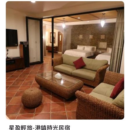
星盈輕旅-港鎮時光民宿