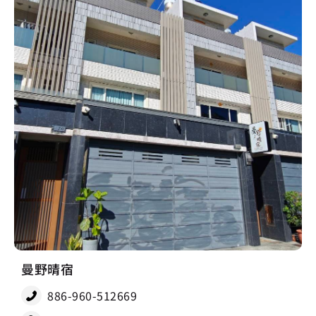
曼野晴宿
886-960-512669