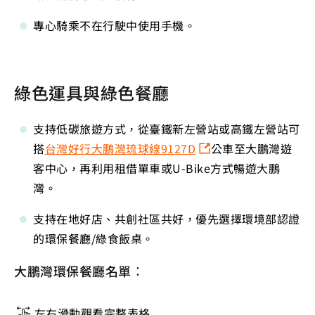
專心騎乘不在行駛中使用手機。
綠色運具與綠色餐廳
支持低碳旅遊方式，從臺鐵新左營站或高鐵左營站可
搭
台灣好行大鵬灣琉球線9127D
公車至大鵬灣遊
客中心，再利用租借單車或U-Bike方式暢遊大鵬
灣。
支持在地好店、共創社區共好，優先選擇環境部認證
的環保餐廳/綠食飯桌。
大鵬灣環保餐廳名單：
左右滑動觀看完整表格