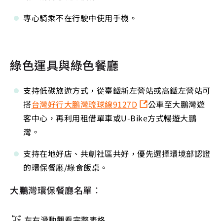
專心騎乘不在行駛中使用手機。
綠色運具與綠色餐廳
支持低碳旅遊方式，從臺鐵新左營站或高鐵左營站可
搭
台灣好行大鵬灣琉球線9127D
公車至大鵬灣遊
客中心，再利用租借單車或U-Bike方式暢遊大鵬
灣。
支持在地好店、共創社區共好，優先選擇環境部認證
的環保餐廳/綠食飯桌。
大鵬灣環保餐廳名單：
左右滑動觀看完整表格