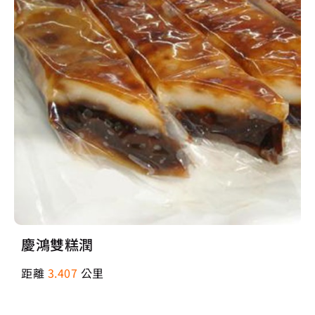
慶鴻雙糕潤
距離
3.407
公里