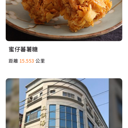
蜜仔蕃薯糖
距離
15.553
公里