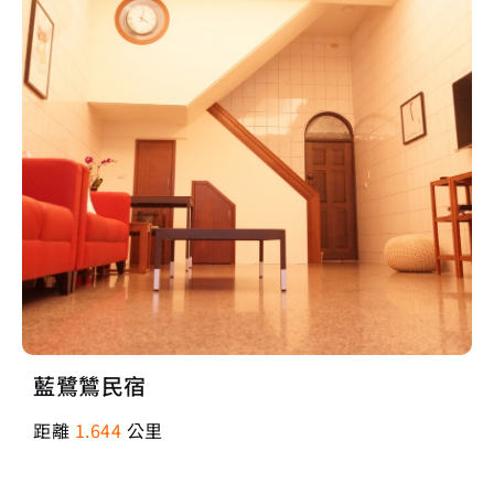
藍鷺鷥民宿
距離
1.644
公里