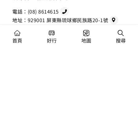
電話：
(08) 8614615
地址：
929001 屏東縣琉球鄉民族路20-1號
首頁
好行
地圖
搜尋
交通部觀光署大鵬灣國家風景區管理處 版權所有
建議瀏覽器：Chrome 44+、Firefox 39+、Safari、
Microsoft Edge
網站資訊安全政策
隱私權保護政策