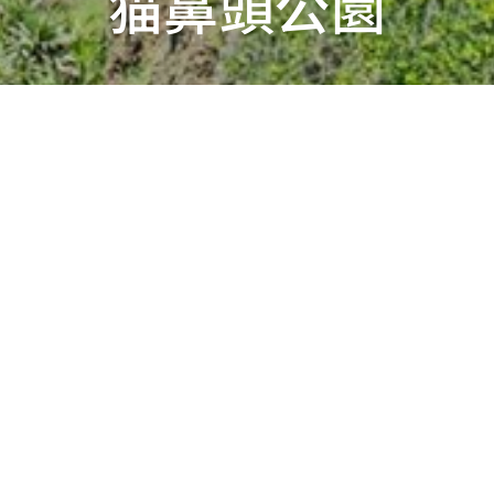
猫鼻頭公園
情報
サービス施設
旅行ミ
にあり、鵝鑾鼻とともに、台湾最南の両端を成します