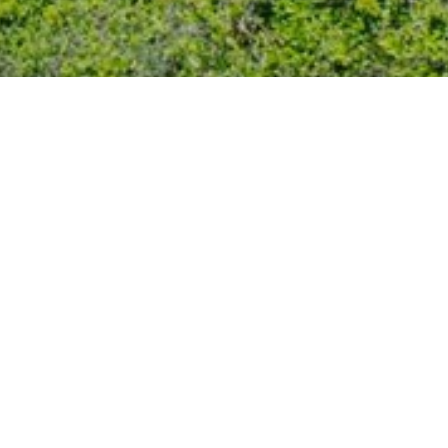
ニガイド
周辺探索
。猫鼻頭は典型的な珊瑚礁が浸食してでき