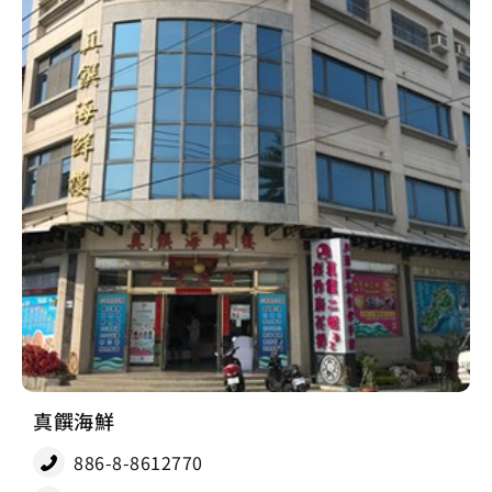
真饌海鮮
886-8-8612770