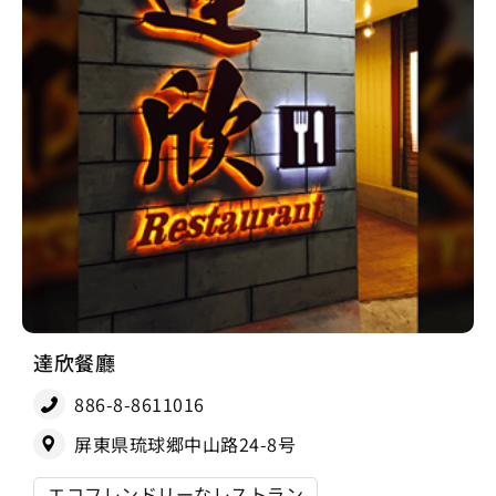
達欣餐廳
886-8-8611016
屏東県琉球郷中山路24-8号
エコフレンドリーなレストラン