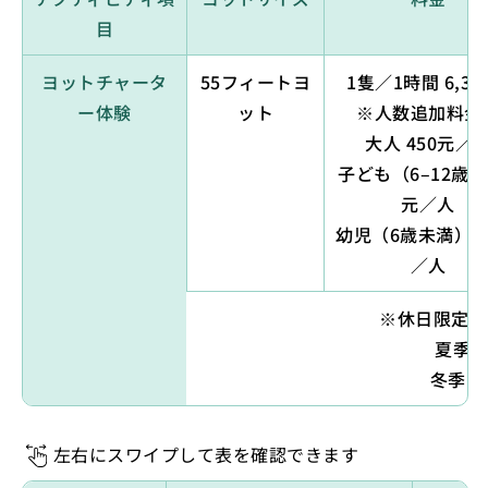
目
ヨットチャータ
55フィートヨ
1隻／1時間 6,30
ー体験
ット
※人数追加料金
大人 450元／
子ども（6–12歳）
元／人
幼児（6歳未満）1
／人
※休日限定・
夏季（3
冬季（10
左右にスワイプして表を確認できます