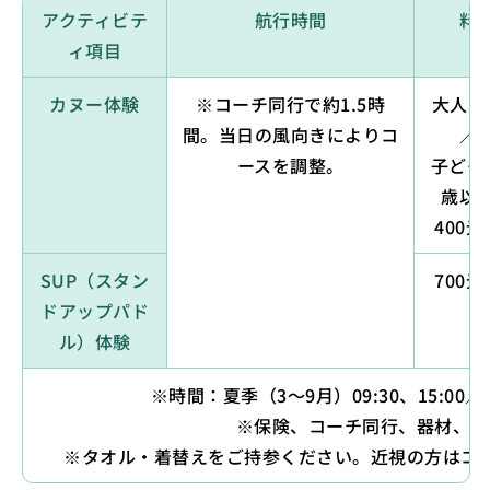
アクティビテ
航行時間
料
ィ項目
カヌー体験
※コーチ同行で約1.5時
大人 5
間。当日の風向きによりコ
／
ースを調整。
子ども
歳以
400
SUP（スタン
700
ドアップパド
ル）体験
※時間：夏季（3〜9月）09:30、15:00／冬
※保険、コーチ同行、器材、ラ
※タオル・着替えをご持参ください。近視の方はコ