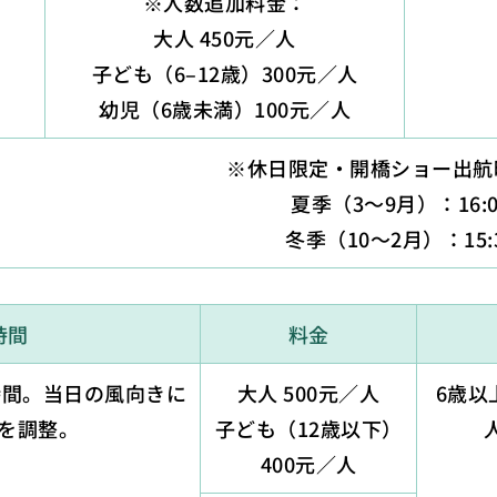
※人数追加料金：
大人 450元／人
子ども（6–12歳）300元／人
幼児（6歳未満）100元／人
※休日限定・開橋ショー出航
夏季（3〜9月）：16:0
冬季（10〜2月）：15:
時間
料金
時間。当日の風向きに
大人 500元／人
6歳以
を調整。
子ども（12歳以下）
400元／人