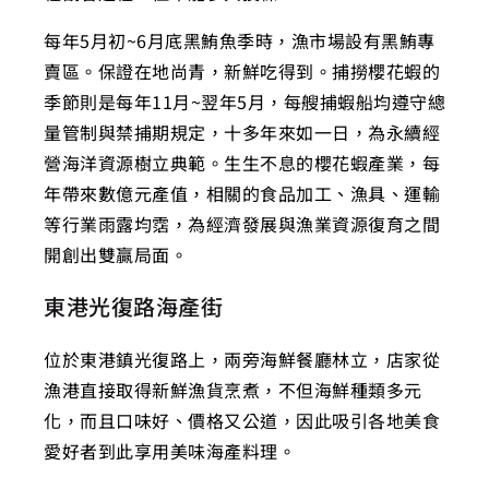
每年5月初~6月底黑鮪魚季時，漁市場設有黑鮪專
賣區。保證在地尚青，新鮮吃得到。捕撈櫻花蝦的
季節則是每年11月~翌年5月，每艘捕蝦船均遵守總
量管制與禁捕期規定，十多年來如一日，為永續經
營海洋資源樹立典範。生生不息的櫻花蝦產業，每
年帶來數億元產值，相關的食品加工、漁具、運輸
等行業雨露均霑，為經濟發展與漁業資源復育之間
開創出雙贏局面。
東港光復路海產街
位於東港鎮光復路上，兩旁海鮮餐廳林立，店家從
漁港直接取得新鮮漁貨烹煮，不但海鮮種類多元
化，而且口味好、價格又公道，因此吸引各地美食
愛好者到此享用美味海產料理。