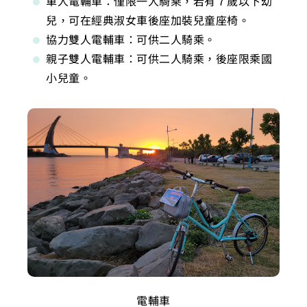
單人電輔車：僅限一人騎乘，若有７歲以下幼
兒，可在經典淑女車後座加裝兒童座椅。
協力雙人電輔車：可供二人騎乘。
親子雙人電輔車：可供二人騎乘，後座限乘國
小兒童。
電輔車