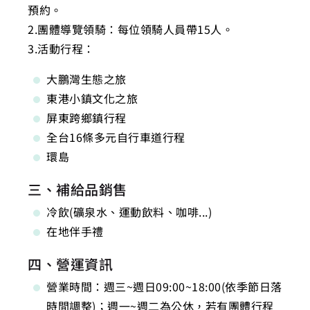
預約。
2.團體導覽領騎：每位領騎人員帶15人。
3.活動行程：
大鵬灣生態之旅
東港小鎮文化之旅
屏東跨鄉鎮行程
全台16條多元自行車道行程
環島
三、補給品銷售
冷飲(礦泉水、運動飲料、咖啡...)
在地伴手禮
四、營運資訊
營業時間：週三~週日09:00~18:00(依季節日落
時間調整)；週一~週二為公休，若有團體行程