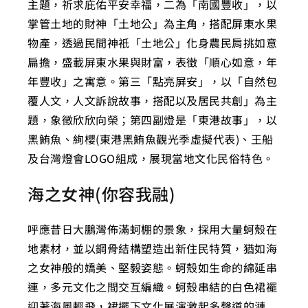
主題，祈求庇佑平安幸福，二為「南國豐收」，以
掌管土地的財神「土地公」為主角，搭配屏東水果
物產，透過民間神祇「土地公」化身農民肩挑如意
扁擔，盛載屏東水果與財富，表徵「順心如意，年
年豐收」之寓意。第三「點亮屏安」，以「自然包
覆人文，人文訴說故事，搭配以及居民共創」為主
題，象徵欣欣向榮；第四副燈是「東港故事」，以
黑鮪魚、絢櫻(東港黑鮪魚觀光季虛擬代表)、王船
及台灣燈會LOGO組成，展現當地文化民俗特色。
海之女神(你容我融)
呼應昔日大鵬灣佈滿蚵棚的景象，採用大量蚵殼在
地素材，並以鋼骨結構塑造出新住民特質，猶如海
之女神般的嬌美、堅毅姿態。蚵殼如生命的綿延串
連，多元文化之間交互編織。蚵殼串結的白色裙襬
迎著海風輕飛，裙擺下文化展演激起多聲道的漣