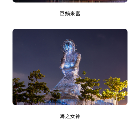
巨鮪來富
海之女神