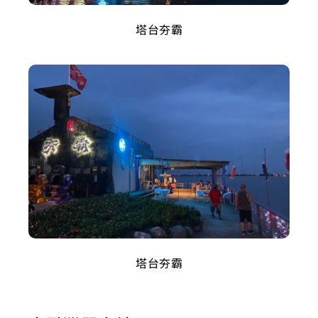
塔台夯霸
塔台夯霸