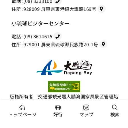
電話 :
(08) 8338100
住所 :
928009 屏東県東港鎮大潭路169号
小琉球ビジターセンター
電話 :
(08) 8614615
住所 :
929001 屏東県琉球郷民族路20-1号
版権所有者 交通部観光署大鵬湾国家風景区管理処
推奨ブラウザ：Chrome 44+、Firefox 39+、Safari、
Microsoft Edge
トップページ
好行
マップ
検索