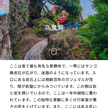
乌鬼洞
ここは島で最も有名な景勝地で、一帯にはサンゴ
礁岩石が広がり、迷路のようになっています。入
口にある岩石上には樹齢百年のガジュマルが茂
り、根が岩盤にからみついています。この樹は岩
と岩を跨いでいるので、ここは一年中緑陰に覆わ
れています。この独特な景観に多くの行楽客が驚
きの声を上げています。また、ここにはある言い