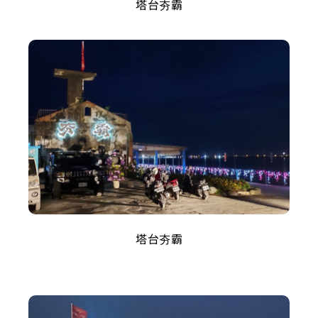
塔台夯霸
塔台夯霸