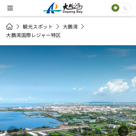
観光スポット
大鵬湾
大鵬湾国際レジャー特区