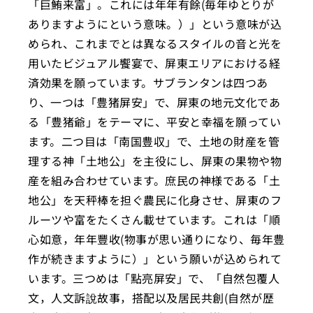
「巨鮪来富」。これには年年有餘(毎年ゆとりが
ありますようにという意味。）」という意味が込
められ、これまでとは異なるスタイルの音と光を
用いたビジュアル饗宴で、屏東エリアにおける経
済効果を願っています。サブランタンは四つあ
り、一つは「豊猪屏安」で、屏東の地元文化であ
る「豊猪爺」をテーマに、平安と幸福を願ってい
ます。二つ目は「南国豊収」で、土地の財産を管
理する神「土地公」を主役にし、屏東の果物や物
産を組み合わせています。庶民の神様である「土
地公」を天秤棒を担ぐ農民に化身させ、屏東のフ
ルーツや富をたくさん載せています。これは「順
心如意，年年豐收(物事が思い通りになり、毎年豊
作が続きますように）」という願いが込められて
います。三つめは「點亮屏安」で、「自然包覆人
文，人文訴說故事，搭配以及居民共創(自然が歴