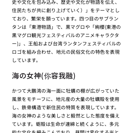
史や文化を包み込み、歴史や文化が物語を伝え、
住民たちが共に創り上げていく）」をテーマとし
ており、繁栄を願っています。四つ目のサブラン
タンは「東港物語」で、黒マグロや「絢櫻(東港の
黒マグロ観光フェスティバルのアニメキャラクタ
ー)」、王船および台湾ランタンフェスティバルの
ロゴを組み合わせ、地元の民俗文化の特色を表現
しています。
海の女神(你容我融)
かつて大鵬湾の海一面に牡蠣の棚が広がっていた
風景をモチーフに、地元産の大量の牡蠣殻を使用
し、鉄骨構造で新住民の特質を表現しています。
海の女神のような美しさと毅然とした態度を備え
ています。蛎殻は生命が連綿と続くように、多元
的な文化を編みこんでおり、昼間は変化する光と