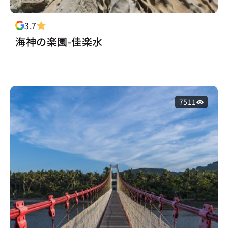
3.7
海神の楽園-佳楽水
7511