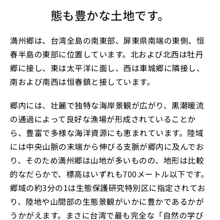
態も豊かな土地です。
満州郷は、台湾全島の南東部、屏東県南端の東側、恒
春半島の東部に位置しています。北および北西は牡丹
郷に接し、東は太平洋に面し、西は車城郷に隣接し、
南および南西は恒春鎮と接しています。
郷内には、壮麗で独特な海岸景観が広がり、黒潮暖流
の通過によって良好な漁場が形成されていることか
ら、豊富で多様な海洋資源にも恵まれています。陸域
には中央山脈の末端から伸びる支脈が郷内に及んでお
り、そのため満州郷は山地が多いものの、地形は比較
的なだらかで、標高はいずれも700メートル以下です。
郷域の約3分の1は生態保護研究特別区に指定されてお
り、陸地や山間部の生態景観がいかに豊かであるかが
うかがえます。まさに台湾で最も完全な「自然の学び