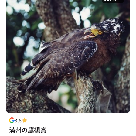
3.8
満州の鷹観賞