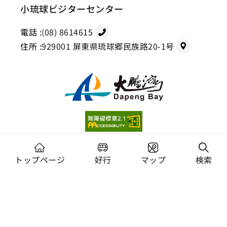
小琉球ビジターセンター
電話 :
(08) 8614615
住所 :
929001 屏東県琉球郷民族路20-1号
版権所有者 交通部観光署大鵬湾国家風景区管理処
推奨ブラウザ：Chrome 44+、Firefox 39+、Safari、
トップページ
好行
マップ
検索
Microsoft Edge
情報に関する安全政策
プライバシーの保護について