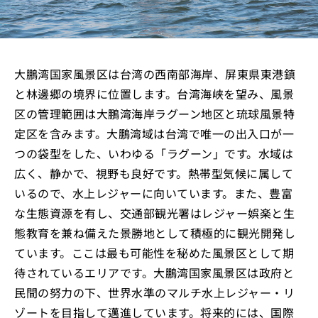
大鵬湾国家風景区は台湾の西南部海岸、屏東県東港鎮
と林邊郷の境界に位置します。台湾海峡を望み、風景
区の管理範囲は大鵬湾海岸ラグーン地区と琉球風景特
定区を含みます。大鵬湾域は台湾で唯一の出入口が一
つの袋型をした、いわゆる「ラグーン」です。水域は
広く、静かで、視野も良好です。熱帯型気候に属して
いるので、水上レジャーに向いています。また、豊富
な生態資源を有し、交通部観光署はレジャー娯楽と生
態教育を兼ね備えた景勝地として積極的に観光開発し
ています。ここは最も可能性を秘めた風景区として期
待されているエリアです。大鵬湾国家風景区は政府と
民間の努力の下、世界水準のマルチ水上レジャー・リ
ゾートを目指して邁進しています。将来的には、国際