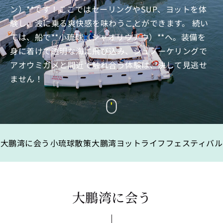
ン）**です！ここではセーリングやSUP、ヨットを体
験し、波に乗る爽快感を味わうことができます。 続い
ては、船で**小琉球（シャオリウチウ）**へ。装備を
身に着けて透明な海に飛び込み、シュノーケリングで
アオウミガメと間近で触れ合う体験は、決して見逃せ
ません！
大鵬湾に会う
小琉球散策
大鵬湾ヨットライフフェスティバル
大鵬湾に会う