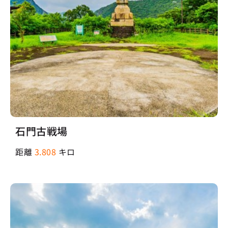
石門古戦場
距離
3.808
キロ