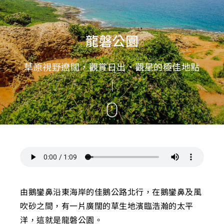
龍磐公園
草原視野遼闊，觀賞日出、觀星的極佳地點
由鵝鑾鼻沿東海岸的佳鵝公路北行，在鵝鑾鼻及風
吹砂之間，有一片廣闊的草生地濱臨浩瀚的太平
洋，這就是龍磐公園。