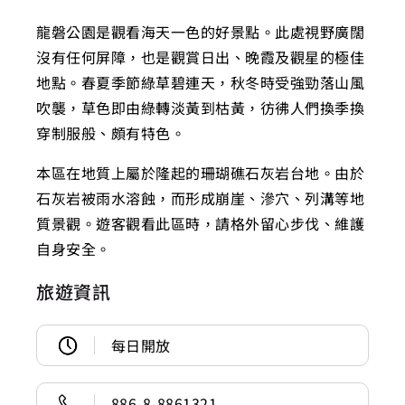
龍磐公園是觀看海天一色的好景點。此處視野廣闊
沒有任何屏障，也是觀賞日出、晚霞及觀星的極佳
地點。春夏季節綠草碧連天，秋冬時受強勁落山風
吹襲，草色即由綠轉淡黃到枯黃，彷彿人們換季換
穿制服般、頗有特色。
本區在地質上屬於隆起的珊瑚礁石灰岩台地。由於
石灰岩被雨水溶蝕，而形成崩崖、滲穴、列溝等地
質景觀。遊客觀看此區時，請格外留心步伐、維護
自身安全。
旅遊資訊
每日開放
886-8-8861321