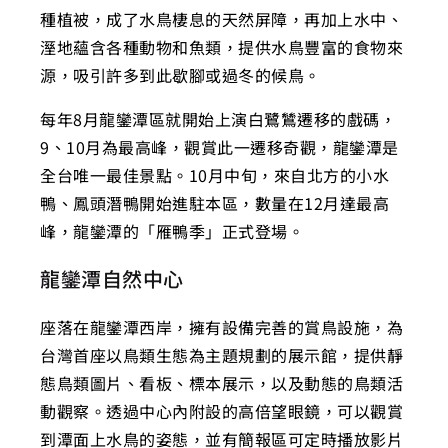
種植被，成了水鳥棲息的天然屏障，再加上水中、
溼地蘊含各種動物和魚類，提供水鳥豐富的食物來
源，吸引許多到此歇腳或過冬的候鳥。
每年8月龍鑾潭區就開始上演白鷺鷥遷移的戲碼，
9、10月為最高峰，觀賞此一遷移奇觀，龍鑾潭是
全台唯一最佳景點。10月中旬，來自北方的小水
鴨、鳳頭潛鴨開始進駐本區，數量在12月達最高
峰，龍鑾潭的「雁鴨季」正式登場。
龍鑾潭自然中心
座落在龍鑾潭西岸，擁有設備完善的賞鳥設施，為
台灣首座以鳥類生態為主題規劃的展示館，提供靜
態鳥類圖片、看板、標本展示，以及動態的鳥類活
動觀察。透過中心內附設的高倍望眼鏡，可以觀賞
到潭面上水鳥的姿態，並有簡報區可定時播放影片