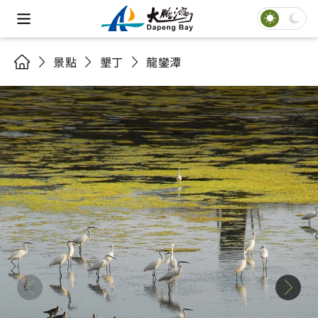
景點
墾丁
龍鑾潭