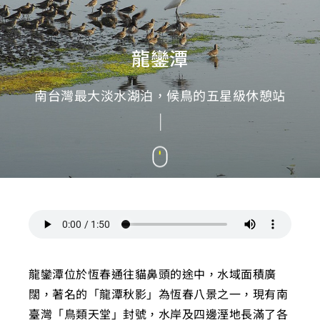
龍鑾潭
南台灣最大淡水湖泊，候鳥的五星級休憩站
龍鑾潭位於恆春通往貓鼻頭的途中，水域面積廣
闊，著名的「龍潭秋影」為恆春八景之一，現有南
臺灣「鳥類天堂」封號，水岸及四邊溼地長滿了各