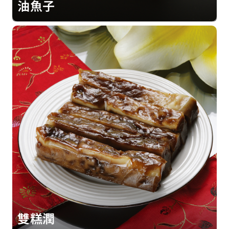
油魚子
雙糕潤