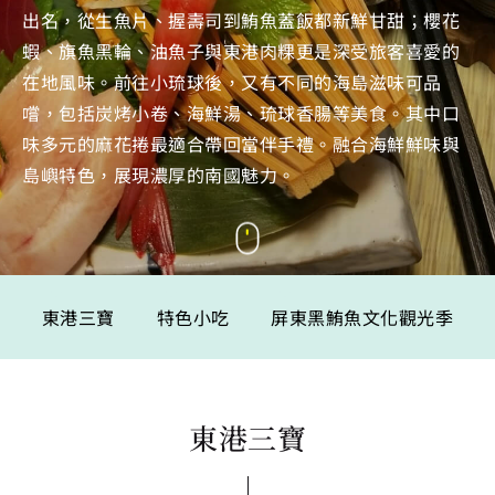
出名，從生魚片、握壽司到鮪魚蓋飯都新鮮甘甜；櫻花
蝦、旗魚黑輪、油魚子與東港肉粿更是深受旅客喜愛的
在地風味。前往小琉球後，又有不同的海島滋味可品
嚐，包括炭烤小卷、海鮮湯、琉球香腸等美食。其中口
味多元的麻花捲最適合帶回當伴手禮。融合海鮮鮮味與
島嶼特色，展現濃厚的南國魅力。
東港三寶
特色小吃
屏東黑鮪魚文化觀光季
東港三寶