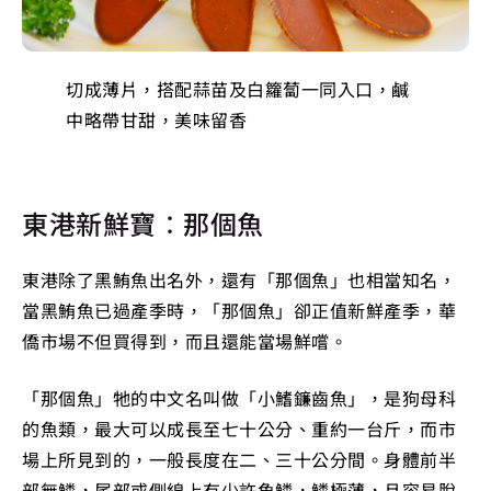
切成薄片，搭配蒜苗及白籮蔔一同入口，鹹
中略帶甘甜，美味留香
東港新鮮寶：那個魚
東港除了黑鮪魚出名外，還有「那個魚」也相當知名，
當黑鮪魚已過產季時，「那個魚」卻正值新鮮產季，華
僑市場不但買得到，而且還能當場鮮嚐。
「那個魚」牠的中文名叫做「小鰭鐮齒魚」，是狗母科
的魚類，最大可以成長至七十公分、重約一台斤，而市
場上所見到的，一般長度在二、三十公分間。身體前半
部無鱗，尾部或側線上有少許魚鱗，鱗極薄，且容易脫