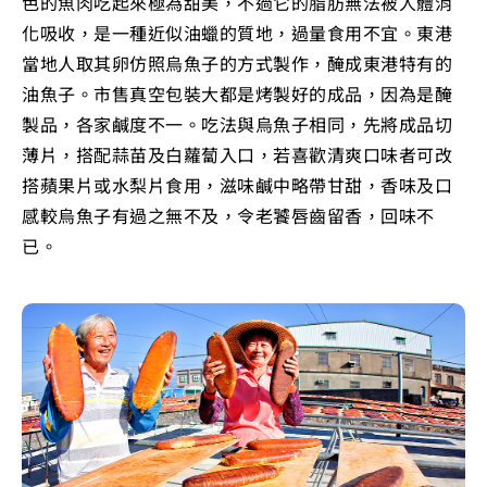
色的魚肉吃起來極為甜美，不過它的脂肪無法被人體消
化吸收，是一種近似油蠟的質地，過量食用不宜。東港
當地人取其卵仿照烏魚子的方式製作，醃成東港特有的
油魚子。市售真空包裝大都是烤製好的成品，因為是醃
製品，各家鹹度不一。吃法與烏魚子相同，先將成品切
薄片，搭配蒜苗及白蘿蔔入口，若喜歡清爽口味者可改
搭蘋果片或水梨片食用，滋味鹹中略帶甘甜，香味及口
感較烏魚子有過之無不及，令老饕唇齒留香，回味不
已。