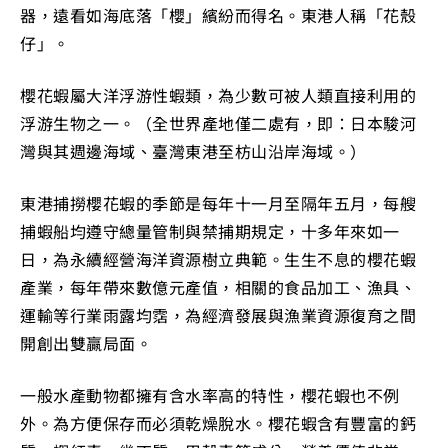
器，遠看如海底落「櫻」繽紛而得名。東港人稱「花殼
仔」。
櫻花蝦屬大洋浮游性蝦類，為少數可被人類直接利用的
浮游生物之一。（全世界產地僅二處有，即：日本駿河
灣與其週邊海域、臺灣東港至枋山沿岸海域。）
東港捕撈櫻花蝦的季節是每年十一月至隔年五月，每艘
捕蝦船均遵守總量管制與禁捕期規定，十多年來如一
日，為永續經營海洋資源樹立典範。生生不息的櫻花蝦
產業，每年帶來數億元產值，相關的食品加工、漁具、
運輸等行業雨露均霑，為經濟發展與漁業資源復育之間
開創出雙贏局面。
一般水產動物都擁有含水率高的特性，櫻花蝦也不例
外。為方便保存而必須乾燥脫水。櫻花蝦含有豐富的鈣