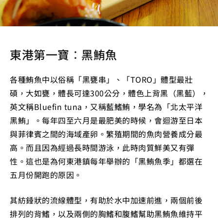
東港第一寶：黑鮪魚
各種鮪魚中以俗稱「黑甕串」、「TORO」體型最壯
碩，大如甕，體長可達300公分，體色上背黑（黑藍），
英文稱Bluefin tuna，又稱藍鰭鮪，學名為「北太平洋
黑鮪」。每年四至六月是最肥美的時候，會迴游至日本
與菲律賓之間的海域產卵。繁殖期間的魚肉營養成分最
高。而且因為經過長時間游泳，此時肉質鮮美又有彈
性。這也是為何東港鎮每年舉辦的「黑鮪魚季」都選在
五月份開跑的原因。
其紡錘狀的流線體型，有助於水中加速前進，兩個前後
排列的背鰭，以及兩側的胸鰭和腹鰭幫助黑鮪魚維持平