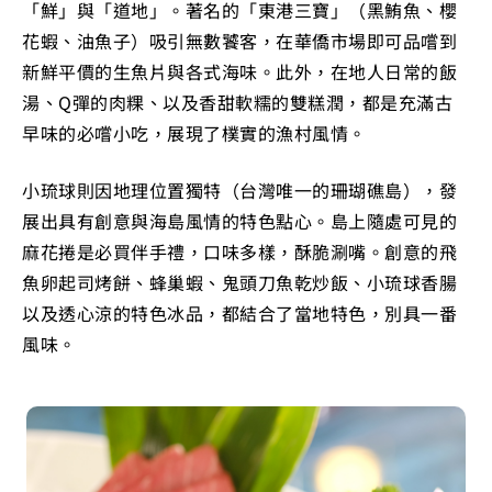
「鮮」與「道地」。著名的「東港三寶」（黑鮪魚、櫻
花蝦、油魚子）吸引無數饕客，在華僑市場即可品嚐到
新鮮平價的生魚片與各式海味。此外，在地人日常的飯
湯、Q彈的肉粿、以及香甜軟糯的雙糕潤，都是充滿古
早味的必嚐小吃，展現了樸實的漁村風情。
小琉球則因地理位置獨特（台灣唯一的珊瑚礁島），發
展出具有創意與海島風情的特色點心。島上隨處可見的
麻花捲是必買伴手禮，口味多樣，酥脆涮嘴。創意的飛
魚卵起司烤餅、蜂巢蝦、鬼頭刀魚乾炒飯、小琉球香腸
以及透心涼的特色冰品，都結合了當地特色，別具一番
風味。