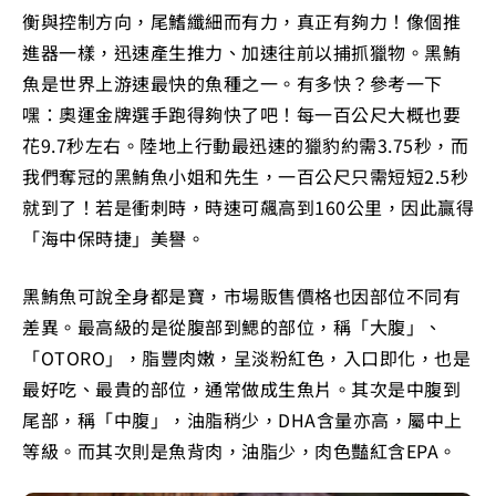
衡與控制方向，尾鰭纖細而有力，真正有夠力！像個推
進器一樣，迅速產生推力、加速往前以捕抓獵物。黑鮪
魚是世界上游速最快的魚種之一。有多快？參考一下
嘿：奧運金牌選手跑得夠快了吧！每一百公尺大概也要
花9.7秒左右。陸地上行動最迅速的獵豹約需3.75秒，而
我們奪冠的黑鮪魚小姐和先生，一百公尺只需短短2.5秒
就到了！若是衝刺時，時速可飆高到160公里，因此贏得
「海中保時捷」美譽。
黑鮪魚可說全身都是寶，市場販售價格也因部位不同有
差異。最高級的是從腹部到鰓的部位，稱「大腹」、
「OTORO」，脂豐肉嫩，呈淡粉紅色，入口即化，也是
最好吃、最貴的部位，通常做成生魚片。其次是中腹到
尾部，稱「中腹」，油脂稍少，DHA含量亦高，屬中上
等級。而其次則是魚背肉，油脂少，肉色豔紅含EPA。