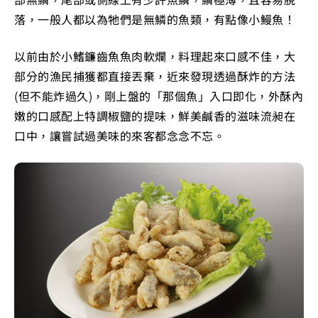
落，一般人都以為牠們是無鱗的魚類，有點像小鰻魚！
以前由於小鰭鐮齒魚魚肉軟爛，料理起來口感不佳，大
部分的漁民捕獲都直接丟棄，近來發現透過酥炸的方法
(但不能炸過久)，剛上盤的「那個魚」入口即化，外酥內
嫩的口感配上特調椒鹽的提味，鮮美鹹香的滋味流昶在
口中，讓嘗試過美味的來客都念念不忘。