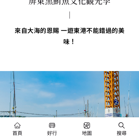
屏東黑鮪魚文化觀光季
來自大海的恩賜 一遊東港不能錯過的美
味！
首頁
好行
地圖
搜尋