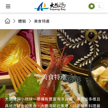
體驗
美食特產
美食特產
大鵬灣與小琉球一帶擁有豐富海洋資源，孕育出多樣且
具地方特色的美食。大鵬灣鄰近東港，以黑鮪魚料理最