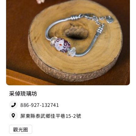
采倬琉璃坊
886-927-132741
屏東縣泰武鄉佳平巷15-2號
觀光圈