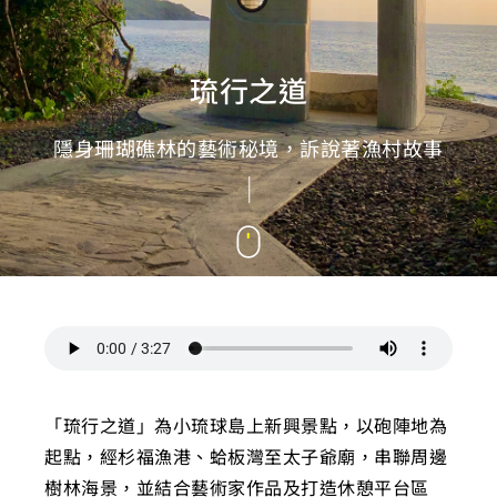
琉行之道
隱身珊瑚礁林的藝術秘境，訴說著漁村故事
「琉行之道」為小琉球島上新興景點，以砲陣地為
起點，經杉福漁港、蛤板灣至太子爺廟，串聯周邊
樹林海景，並結合藝術家作品及打造休憩平台區