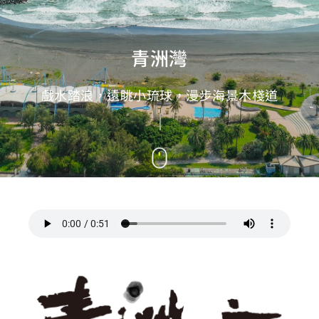
青洲灣
戲水踏浪，遠眺小琉球，漫步海景木棧道