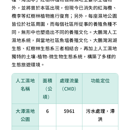
外，並將曾於本區出現，但現今已消失的紅海欖、
欖李等紅樹林植物進行復育；另外，每座濕地公園
皆位於社區周圍，而每個社區所從事的養殖魚種不
同，無形中也塑造出不同的養殖文化。大鵬灣人工
濕地系統，與當地社區魚塭養殖文化、大鵬灣潟湖
生態、紅樹林生態系三者相結合，再加上人工濕地
獨特的土壤-植物-微生物生態系統，構築了多樣的
生態旅遊環境。
人工濕地
面積
處理流量
功能定位
名稱
（公
（CMD）
頃）
大潭濕地
6
5961
污水處理，滯
公園
洪