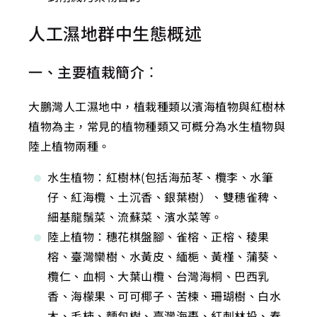
人工濕地群中生態概述
一、主要植栽簡介：
大鵬灣人工濕地中，植栽種類以濱海植物與紅樹林
植物為主，常見的植物種類又可概分為水生植物與
陸上植物兩種。
水生植物：紅樹林(包括海茄苳、欖李、水筆
仔、紅海欖、土沉香、銀葉樹）、雙穗雀稗、
細基龍鬚菜、流蘇菜、濱水菜等。
陸上植物：穗花棋盤腳、雀榕、正榕、稜果
榕、臺灣欒樹、水黃皮、緬梔、黃槿、蒲葵、
欖仁、血桐、大葉山欖、台灣海桐、巴西乳
香、海檬果、可可椰子、苦楝、珊瑚樹、白水
木、毛柿、麵包樹、臺灣海棗、紅刺林投、春