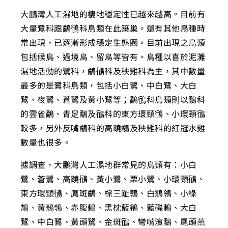
大鵬灣人工濕地的棲地穩定性已越來越高。目前有
大量鷺科跟鷸鴴科鳥類在此築巢。還有其他鳥種時
常出現，已逐漸形成穩定生態圈。目前出現之鳥類
包括候鳥、過境鳥、留鳥等皆有。鳥種以喜於泥灘
濕地活動的鷺科，鷸鴴科及秧雞科為主，其中數量
最多的是鷺科鳥類，包括小白鷺、中白鷺、大白
鷺、夜鷺、蒼鷺及黃小鷺等；鷸鴴科鳥類則以鷸科
的雲雀鷸、青足鷸及鴴科的東方環頸鴴、小環頸鴴
較多，另外反嘴鷸科的高蹺鷸及秧雞科的紅冠水雞
數量也很多。
據調查，大鵬灣人工濕地群常見的鳥類有：小白
鷺、蒼鷺、高蹺鴴、黃小鷺、栗小鷺、小環頸鴴、
東方環頸鴴、鷹斑鷸、棕三趾鶉、白鶺鴒、小綠
鴆、黃鶺鴒、赤腹鶇、黑枕藍鶲、藍磯鶇、大白
鷺、中白鷺、黃頭鷺、金斑鴴、彎嘴濱鷸、鳳頭燕