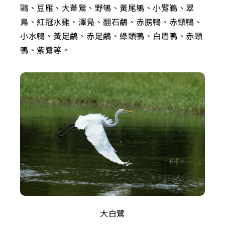
鷗、豆雁、大葦鶯、野鴝、黃尾鴝、小鷿鵜、翠
鳥、紅冠水雞、澤鳬、翻石鷸、赤膀鴨、赤頸鴨、
小水鴨、黃足鷸、赤足鷸、綠頭鴨、白眉鴨、赤頸
鴨、紫鷺等。
大白鷺