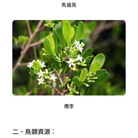
馬齒莧
欖李
二、鳥類資源：