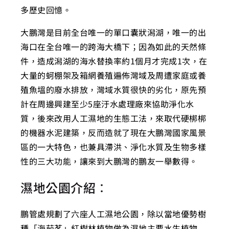
多歷史回憶。
大鵬灣是目前全台唯一的單口囊狀潟湖，唯一的出
海口在全台唯一的跨海大橋下；因為如此的天然條
件，造成潟湖的海水替換率約1個月才完成1次，在
大量的蚵棚架及箱網養殖遍佈灣域及周遭家庭或養
殖魚塭的廢水排放，灣域水質很快的劣化，原先預
計在周邊興建至少5座汙水處理廠來協助淨化水
質，後來改用人工濕地的生態工法，來取代硬梆梆
的機器水泥建築，反而造就了現在大鵬灣國家風景
區的一大特色，也兼具滯洪、淨化水質及生物多樣
性的三大功能，讓來到大鵬灣的鵬友一舉數得。
濕地公園介紹：
鵬管處規劃了六座人工濕地公園，除以當地優勢樹
種「海茄苳」紅樹林植物做為濕地主要水生植物