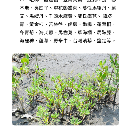
不老、臭娘子、單花蟛蜞菊、蔓性馬纓丹、蘄
艾、馬纓丹、千頭木麻黃、葳氏鐵莧、 鐵冬
青、黃金柿、苦林盤、鹵蕨、繖楊、蓮葉桐、
冬青菊、海芙蓉、馬齒莧、草海桐、馬鞍藤、
海雀稗、蘆葦、野牽牛、台灣濱藜、鹽定等。