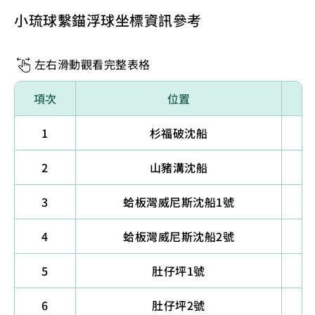
小琉球繫錨浮球坐標資訊參考
左右滑動觀看完整表格
項次
位置
1
杉福破沈船
2
山豬溝沈船
3
蛤板灣威尼斯沈船1號
4
蛤板灣威尼斯沈船2號
5
肚仔坪1號
6
肚仔坪2號