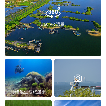
360 VR 環景
綠蠵龜生態旅遊網