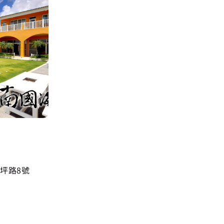
宿
仔坪路8號