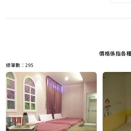
價格係指各
總筆數：295