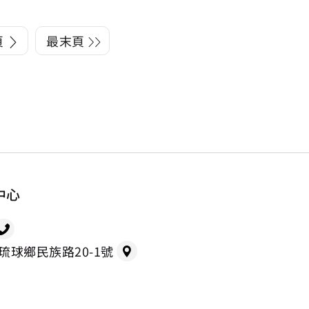
頁
最末頁
中心
縣琉球鄉民族路20-1號