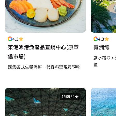
4.3
4.3
東港漁港漁產品直銷中心(原華
青洲灣
僑市場)
戲水踏浪，
道
匯集各式生猛海鮮，代客料理現買現吃
150969