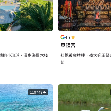
4.7
東隆宮
遠眺小琉球，漫步海景木棧
壯觀黃金牌樓，盛大迎王祭
訪
119749