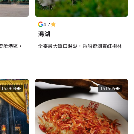
4.7
潟湖
遊艇港區，
全臺最大單口潟湖，乘船遊湖賞紅樹林
155904
151505