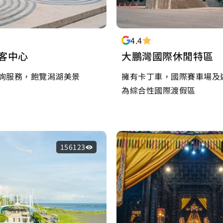
4.4
客中心
大鵬灣國際休閒特區
詢服務，飽覽潟湖美景
擁有卡丁車，國際賽車場及
為綜合性國際渡假區
156123