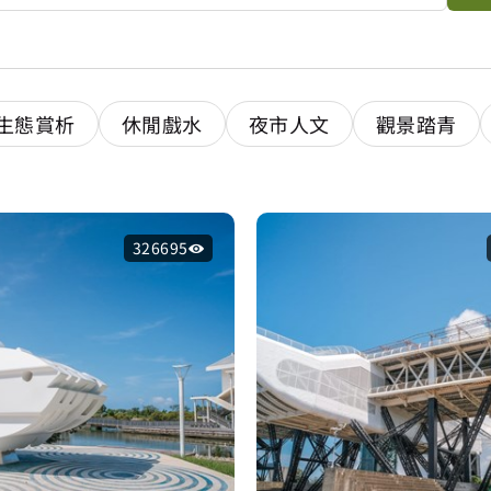
生態賞析
休閒戲水
夜市人文
觀景踏青
326695