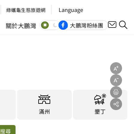
Language
綠蠵龜生態旅遊網
關於大鵬灣
大鵬灣粉絲團
滿州
墾丁
搜尋