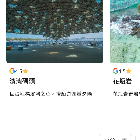
4.5
4.5
濱灣碼頭
花瓶岩
巨蛋地標濱灣之心，搭船遊湖賞夕陽
花瓶岩奇岩