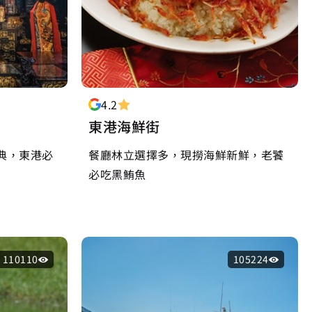
4.2
東港海鮮街
典，東港必
餐廳林立選擇多，現撈海鮮新鮮，老饕
必吃黑鮪魚
110110
105224