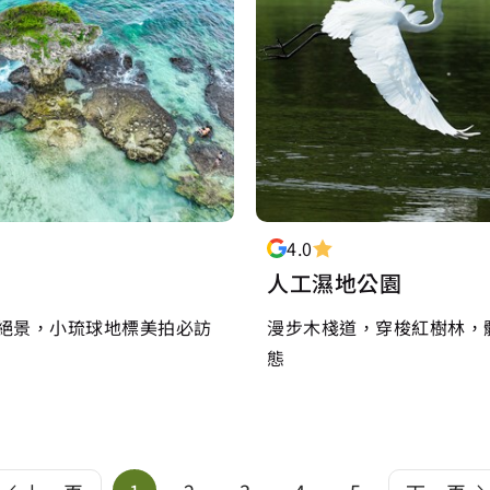
4.0
人工濕地公園
絕景，小琉球地標美拍必訪
漫步木棧道，穿梭紅樹林，
態