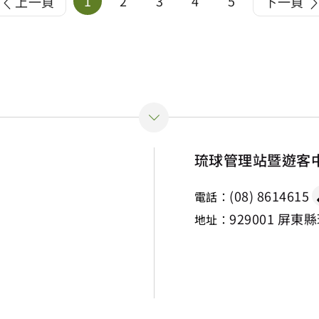
1
2
3
4
5
上一頁
下一頁
琉球管理站暨遊客
(08) 8614615
電話：
929001 屏東
地址：