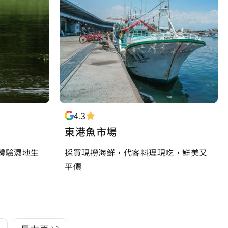
4.3
東港魚市場
體驗濕地生
採買現撈海鮮，代客料理現吃，鮮美又
平價