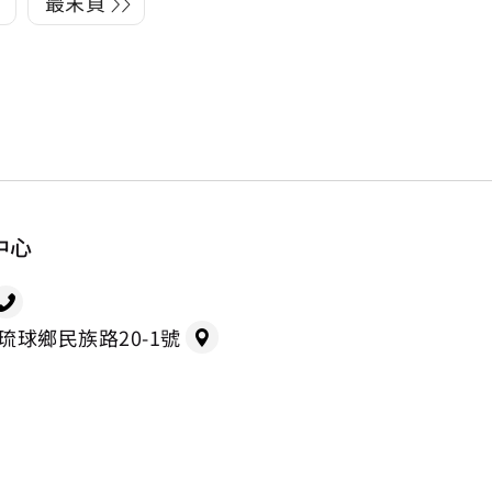
最末頁
中心
縣琉球鄉民族路20-1號