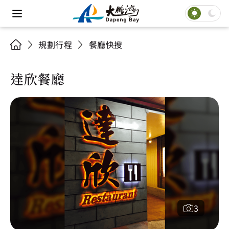
規劃行程
餐廳快搜
達欣餐廳
3