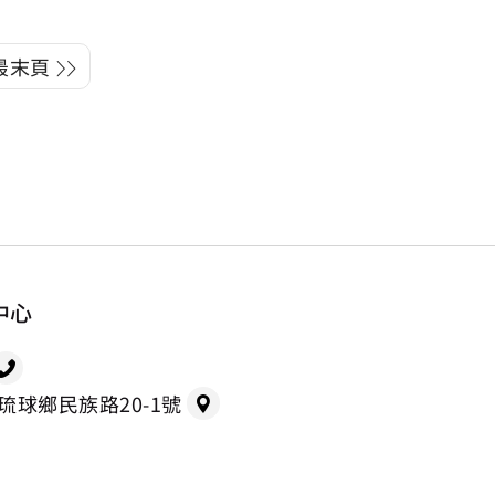
最末頁
中心
縣琉球鄉民族路20-1號