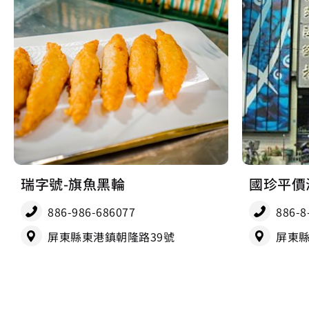
瑞字號-旗魚黑輪
國珍平價
886-986-686077
886-8
屏東縣東港鎮朝隆路39號
屏東縣