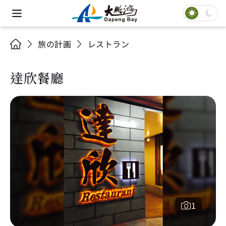
旅の計画
レストラン
達欣餐廳
1