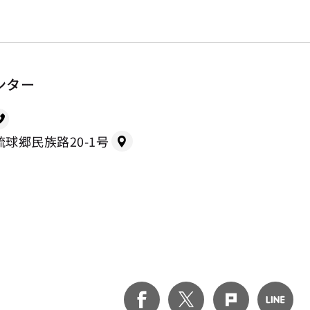
ンター
県琉球郷民族路20-1号