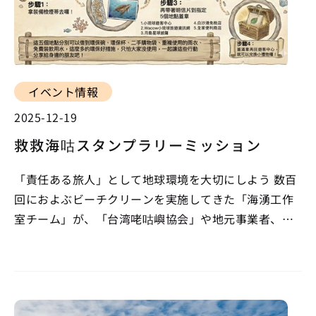
イベント情報
2025-12-19
救救海咕スタンプラリーミッション
「責任ある旅人」として地球環境を大切にしよう 数百
回におよぶビーチクリーンを実施してきた「海湧工作
室チーム」が、「台湾咾咕嶼協会」や地元事業者、大
鵬湾管理処と協力し、面白くて意義のある持続可能な
観光プランを展開中です。これは観光客や住民に関わ
らず、海洋保護の活動に参加できます。 【イベント内
容】…