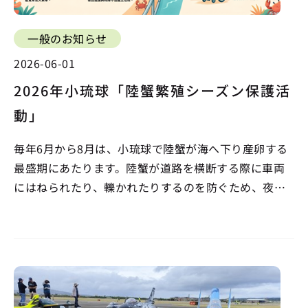
一般のお知らせ
2026-06-01
2026年小琉球「陸蟹繁殖シーズン保護活
動」
毎年6月から8月は、小琉球で陸蟹が海へ下り産卵する
最盛期にあたります。陸蟹が道路を横断する際に車両
にはねられたり、轢かれたりするのを防ぐため、夜間
に一部道路を封鎖し交通規制を実施します。皆さまに
は迂回のうえ徒歩での通行にご協力いただくととも
に、環島道路を走行する際は速度を落として安全運転
を心がけ、生…