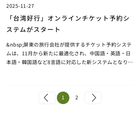
2025-11-27
「台湾好行」オンラインチケット予約シ
ステムがスタート
&nbsp;屏東の旅行会社が提供するチケット予約システ
ムは、11月から新たに最適化され、中国語・英語・日
本語・韓国語など8言語に対応した新システムとなりま
した。観光客は新しいプラットフォーム上で、「9189
墾丁快線」「9127D 東琉線」「9117B 空港快線」など
の路線を選び、乗車したい便を予約…
1
2