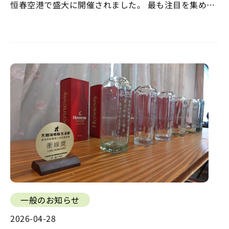
恒春空港で盛大に開催されました。 最も注目を集めた
機体には、『トップガン』に登場するF14やミラージュ
2000ジェット機、F-104スターファイター、T-6テキサ
ン練習機などが含まれます。鵬管処は…
一般のお知らせ
2026-04-28