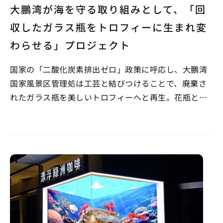
大鵬湾が海を守る取り組みとして、「回
収したガラス瓶をトロフィーに生まれ変
わらせる」プロジェクト
国家の「二酸化炭素排出ゼロ」政策に呼応し、大鵬湾
国家風景区管理処は工芸と結びつけることで、廃棄さ
れたガラス瓶を美しいトロフィーへと再生。花瓶とし
ても使える機能を備え、「循環型経済」を体現すると
ともに、グリーン大会の理念を実践します。 既製の量
産トロフィーとは異なり、回収された酒瓶は手作業で
カットや…