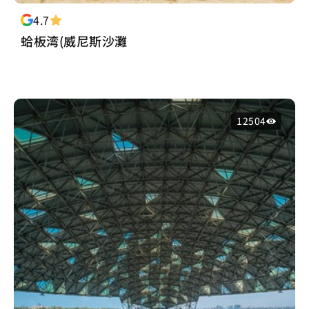
4.7
蛤板湾(威尼斯沙灘
12504