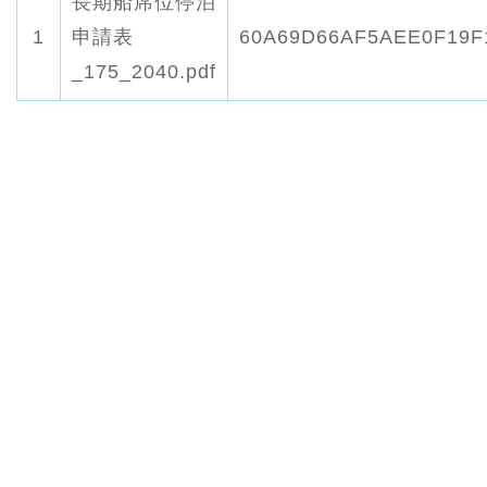
長期船席位停泊
1
申請表
60A69D66AF5AEE0F19F
_175_2040.pdf